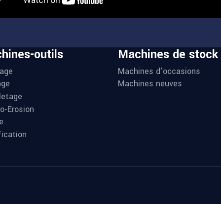
hines-outils
Machines de stock
age
Machines d’occasions
age
Machines neuves
letage
ro-Érosion
e
fication