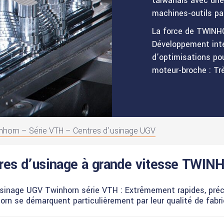
taiwanais avec une
machines-outils pa
La force de TWINH
Développement int
d’optimisations po
moteur-broche : Trè
nhorn – Série VTH – Centres d’usinage UGV
res d’usinage à grande vitesse TWI
inage UGV Twinhorn série VTH : Extrêmement rapides, précis
orn se démarquent particulièrement par leur qualité de fabri