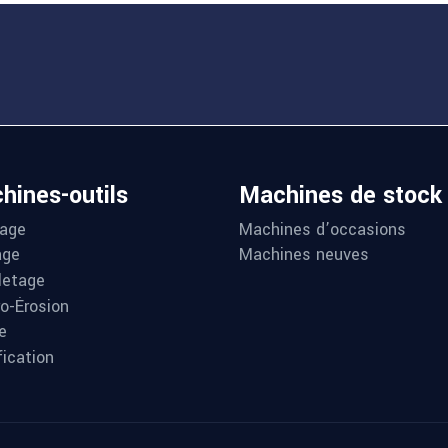
hines-outils
Machines de stock
age
Machines d’occasions
age
Machines neuves
letage
ro-Érosion
e
fication