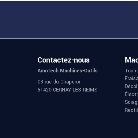
Contactez-nous
Mac
Tourn
Amotech Machines-Outils
Frais
03 rue du Chaperon
Décol
51420 CERNAY-LES-REIMS
Élect
Sciag
Recti