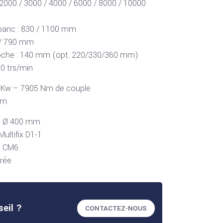
 2000 / 3000 / 4000 / 6000 / 8000 / 10000
banc : 830 / 1100 mm
 / 790 mm
roche : 140 mm (opt. 220/330/360 mm)
00 trs/min
2 Kw – 7905 Nm de couple
mm
rs Ø 400 mm
Multifix D1-1
e CM6
grée
seil ?
CONTACTEZ-NOUS